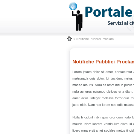
> Notifiche Pubblici Proclami
Notifiche Pubblici Procla
Lorem ipsum dolor sit amet, consectetur adip
malesuada quis dolor. Ut tincidunt metus eg
massa mauris. Nulla sit amet nisi in purus
nulla ac eros euismod ultrices et a diam.
amet lacus. Integer molestie tortor quis to
justo nibh. Nam nec lorem nec odio male
Nulla tincidunt nibh quis orci commodo l
mauris. Nam laoreet vestibulum diam, id
libero ornare sit amet sodales metus tinci