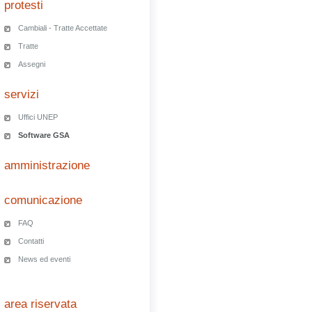
protesti
Cambiali - Tratte Accettate
Tratte
Assegni
servizi
Uffici UNEP
Software GSA
amministrazione
comunicazione
FAQ
Contatti
News ed eventi
area riservata