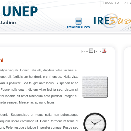
PROGETTO
ATT
mi
iscing elit. Donec felis elit, dapibus vitae facilisis et,
et elit facilisis ac hendrerit orci rhoncus. Nulla vitae
 varius posuere. Sed feugiat ante lacus. Suspendisse ac
 Fusce nulla quam, dictum vitae lacinia sed, dictum sit
rtor lobortis sit amet bibendum ante pulvinar. Integer eu
suada semper. Maecenas ac nunc lacus.
obortis. Suspendisse ut metus nulla, non pellentesque
 aliquam libero commodo ut. Donec fermentum tellus at
dunt. Pellentesque tristique imperdiet congue. Fusce sed