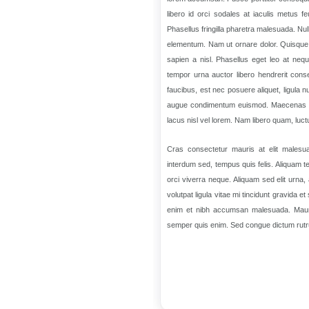
libero id orci sodales at iaculis metus fe
Phasellus fringilla pharetra malesuada. Nu
elementum. Nam ut ornare dolor. Quisque te
sapien a nisl. Phasellus eget leo at neq
tempor urna auctor libero hendrerit conse
faucibus, est nec posuere aliquet, ligula 
augue condimentum euismod. Maecenas imp
lacus nisl vel lorem. Nam libero quam, luct
Cras consectetur mauris at elit malesua
interdum sed, tempus quis felis. Aliquam t
orci viverra neque. Aliquam sed elit urna, 
volutpat ligula vitae mi tincidunt gravida 
enim et nibh accumsan malesuada. Mauris
semper quis enim. Sed congue dictum rut