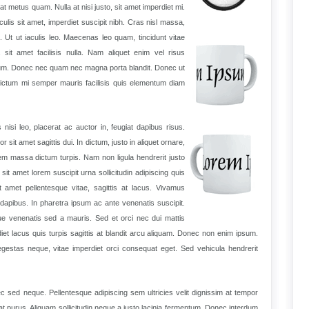
 metus quam. Nulla at nisi justo, sit amet imperdiet mi.
lis sit amet, imperdiet suscipit nibh. Cras nisl massa,
. Ut ut iaculis leo. Maecenas leo quam, tincidunt vitae
 sit amet facilisis nulla. Nam aliquet enim vel risus
tum. Donec nec quam nec magna porta blandit. Donec ut
dictum mi semper mauris facilisis quis elementum diam
nisi leo, placerat ac auctor in, feugiat dapibus risus.
t amet sagittis dui. In dictum, justo in aliquet ornare,
em massa dictum turpis. Nam non ligula hendrerit justo
t amet lorem suscipit urna sollicitudin adipiscing quis
t amet pellentesque vitae, sagittis at lacus. Vivamus
h dapibus. In pharetra ipsum ac ante venenatis suscipit.
ique venenatis sed a mauris. Sed et orci nec dui mattis
et lacus quis turpis sagittis at blandit arcu aliquam. Donec non enim ipsum.
gestas neque, vitae imperdiet orci consequat eget. Sed vehicula hendrerit
 sed neque. Pellentesque adipiscing sem ultricies velit dignissim at tempor
 purus. Aliquam sollicitudin neque a justo lacinia fermentum. Donec interdum