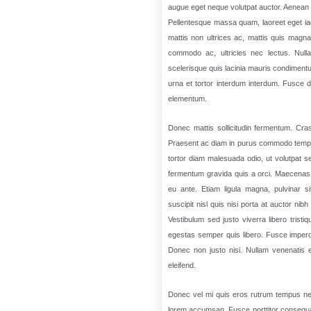
augue eget neque volutpat auctor. Aenean at
Pellentesque massa quam, laoreet eget iacu
mattis non ultrices ac, mattis quis magna
commodo ac, ultricies nec lectus. Nulla
scelerisque quis lacinia mauris condimen
urna et tortor interdum interdum. Fusce 
elementum.
Donec mattis sollicitudin fermentum. Cras 
Praesent ac diam in purus commodo tempor si
tortor diam malesuada odio, ut volutpat s
fermentum gravida quis a orci. Maecenas si
eu ante. Etiam ligula magna, pulvinar si
suscipit nisl quis nisi porta at auctor nib
Vestibulum sed justo viverra libero trist
egestas semper quis libero. Fusce imperdi
Donec non justo nisi. Nullam venenatis e
eleifend.
Donec vel mi quis eros rutrum tempus nec
lorem accumsan. Fusce porttitor consequat