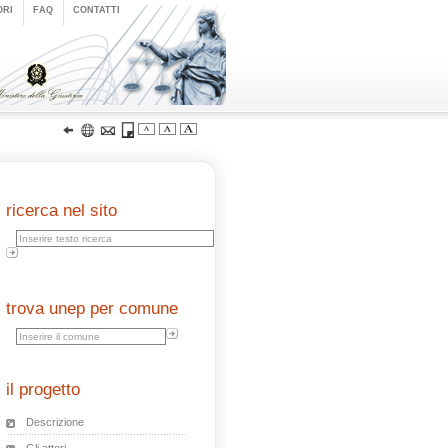
ORI
FAQ
CONTATTI
ricerca nel sito
trova unep per comune
il progetto
Descrizione