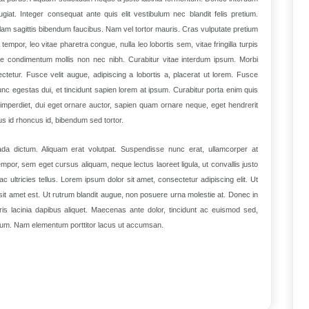
ugiat. Integer consequat ante quis elit vestibulum nec blandit felis pretium.
llam sagittis bibendum faucibus. Nam vel tortor mauris. Cras vulputate pretium
mpor, leo vitae pharetra congue, nulla leo lobortis sem, vitae fringilla turpis
ue condimentum mollis non nec nibh. Curabitur vitae interdum ipsum. Morbi
ctetur. Fusce velit augue, adipiscing a lobortis a, placerat ut lorem. Fusce
nunc egestas dui, et tincidunt sapien lorem at ipsum. Curabitur porta enim quis
erdiet, dui eget ornare auctor, sapien quam ornare neque, eget hendrerit
us id rhoncus id, bibendum sed tortor.
da dictum. Aliquam erat volutpat. Suspendisse nunc erat, ullamcorper at
empor, sem eget cursus aliquam, neque lectus laoreet ligula, ut convallis justo
ac ultricies tellus. Lorem ipsum dolor sit amet, consectetur adipiscing elit. Ut
et sit amet est. Ut rutrum blandit augue, non posuere urna molestie at. Donec in
 lacinia dapibus aliquet. Maecenas ante dolor, tincidunt ac euismod sed,
rum. Nam elementum porttitor lacus ut accumsan.